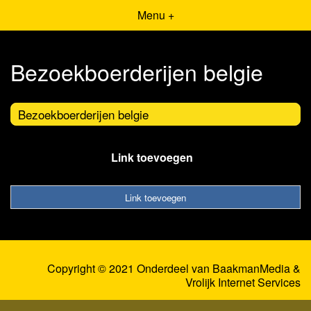
Menu +
Bezoekboerderijen belgie
Bezoekboerderijen belgie
Link toevoegen
Link toevoegen
Copyright © 2021 Onderdeel van
BaakmanMedia
&
Vrolijk Internet Services