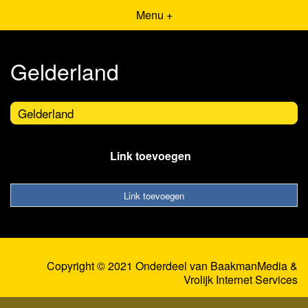
Menu +
Gelderland
Gelderland
Link toevoegen
Link toevoegen
Copyright © 2021 Onderdeel van
BaakmanMedia
&
Vrolijk Internet Services