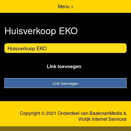
Menu +
Huisverkoop EKO
Huisverkoop EKO
Link toevoegen
Link toevoegen
Copyright © 2021 Onderdeel van
BaakmanMedia
&
Vrolijk Internet Services