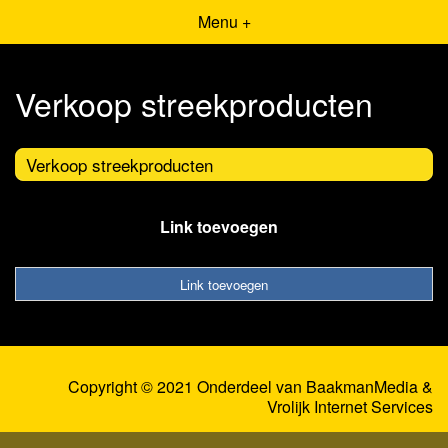
Menu +
Verkoop streekproducten
Verkoop streekproducten
Link toevoegen
Link toevoegen
Copyright © 2021 Onderdeel van
BaakmanMedia
&
Vrolijk Internet Services